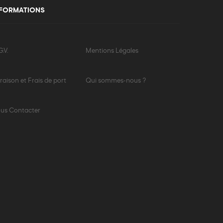
NFORMATIONS
.V.
Mentions Légales
vraison et Frais de port
Qui sommes-nous ?
us Contacter