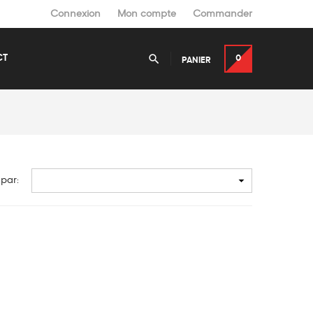
Connexion
Mon compte
Commander

CT
0
PANIER

 par: