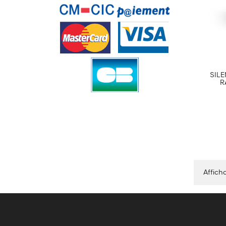
SILE
R
Afficha