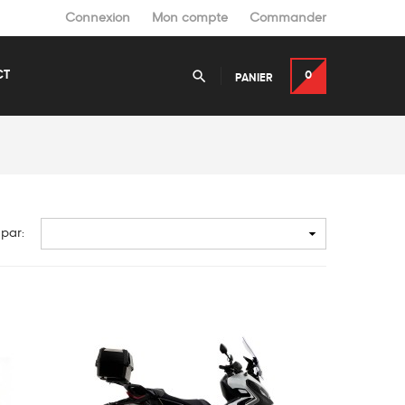
Connexion
Mon compte
Commander

CT
0
PANIER

 par: