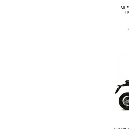
SIL
H