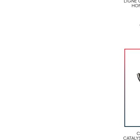
LIGNE
HON
C
CATALY