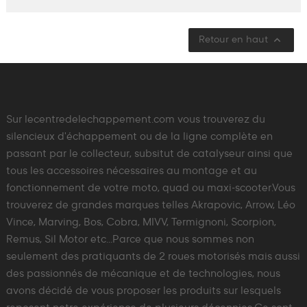

Retour en haut
Sur lecentredelechappement.com vous trouverez du
silencieux d'échappement ou de la ligne complète en
passant par le collecteur, subsitut de catalyseur ainsi que
tous les accessoires nécessaires au montage et au
fonctionnement de votre moto, quad ou maxi-scooter.Vous
trouverez de grandes marques telles Akrapovic, Arrow, Léo
Vince, Marving, Bos, Cobra, MIVV, Termignoni, Scorpion,
Remus, Sil Motor etc...Parce que nous sommes non
seulement des pratiquants de 2 roues motorisés mais aussi
des passionnés de mécanique et de technologies, nous
avons décidé de vous proposer les produits sur lesquels