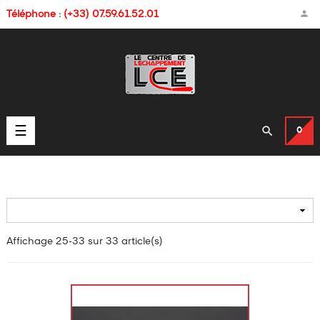

Téléphone : (+33) 07.59.61.52.01
Basculer

☰
0
la
navigation

Affichage 25-33 sur 33 article(s)