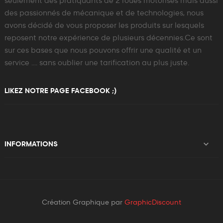
seulement des pratiquants de 2 roues motorisés mais aussi
des passionnés de mécanique et de technologies, nous
avons décidé de vous proposer les produits sur lesquels
reposent notre expérience de plusieurs décennies.Ce sont
sur ces bases que nous pouvons offrir une qualité et un
service .... sans oublier une tarification au plus juste.
LIKEZ NOTRE PAGE FACEBOOK ;)

INFORMATIONS
Création Graphique par
GraphicDiscount