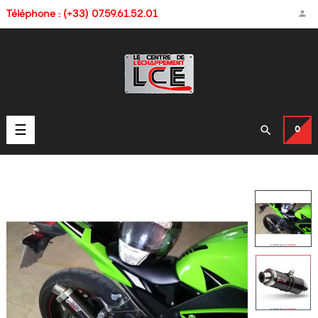

Téléphone : (+33) 07.59.61.52.01
Basculer

☰
0
la
navigation