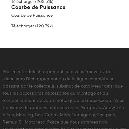
Télécharger (203.51k)
Courbe de Puissance
Courbe de Puissance
Télécharger (120.79k)
Sur lecentredelechappement.com vous trouverez du
silencieux d'échappement ou de la ligne complète en
passant par le collecteur, subsitut de catalyseur ainsi que
tous les accessoires nécessaires au montage et au
fonctionnement de votre moto, quad ou maxi-scooter.Vous
trouverez de grandes marques telles Akrapovic, Arrow, Léo
Vince, Marving, Bos, Cobra, MIVV, Termignoni, Scorpion,
Remus, Sil Motor etc...Parce que nous sommes non