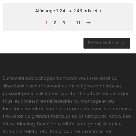
Affichage 1-24 sur 243 article(s)
1
2
3
11

Retour en haut
Sur lecentredelechappement.com vous trouverez du
silencieux d'échappement ou de la ligne complète en
passant par le collecteur, subsitut de catalyseur ainsi que
tous les accessoires nécessaires au montage et au
fonctionnement de votre moto, quad ou maxi-scooter.Vous
trouverez de grandes marques telles Akrapovic, Arrow, Léo
Vince, Marving, Bos, Cobra, MIVV, Termignoni, Scorpion,
Remus, Sil Motor etc...Parce que nous sommes non