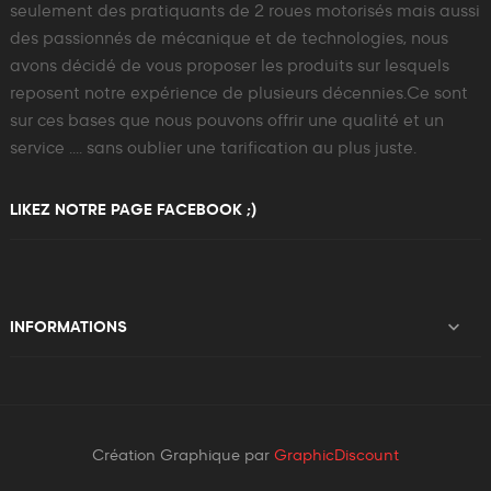
seulement des pratiquants de 2 roues motorisés mais aussi
des passionnés de mécanique et de technologies, nous
avons décidé de vous proposer les produits sur lesquels
reposent notre expérience de plusieurs décennies.Ce sont
sur ces bases que nous pouvons offrir une qualité et un
service .... sans oublier une tarification au plus juste.
LIKEZ NOTRE PAGE FACEBOOK ;)

INFORMATIONS
Création Graphique par
GraphicDiscount