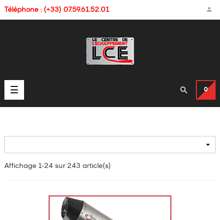

Téléphone : (+33) 07.59.61.52.01
Basculer

☰
0
la
navigation

Affichage 1-24 sur 243 article(s)