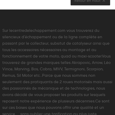

Retour en haut
Sur lecentredelechappement.com vous trouverez du
silencieux d'échappement ou de la ligne complète en
passant par le collecteur, subsitut de catalyseur ainsi que
tous les accessoires nécessaires au montage et au
fonctionnement de votre moto, quad ou maxi-scooter.Vous
trouverez de grandes marques telles Akrapovic, Arrow, Léo
Vince, Marving, Bos, Cobra, MIVV, Termignoni, Scorpion,
Remus, Sil Motor etc...Parce que nous sommes non
seulement des pratiquants de 2 roues motorisés mais aussi
des passionnés de mécanique et de technologies, nous
avons décidé de vous proposer les produits sur lesquels
reposent notre expérience de plusieurs décennies.Ce sont
sur ces bases que nous pouvons offrir une qualité et un
service .... sans oublier une tarification au plus juste.