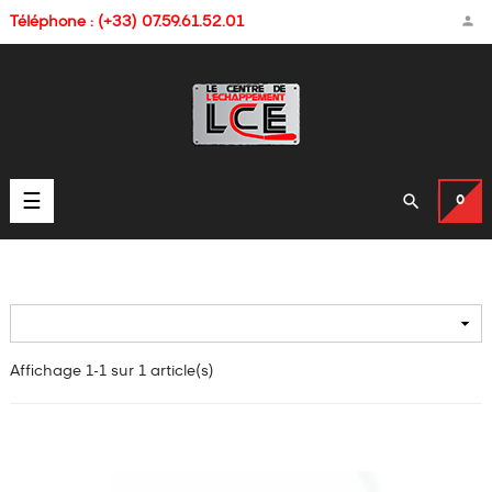

Téléphone : (+33) 07.59.61.52.01
Basculer

☰
0
la
navigation

Affichage 1-1 sur 1 article(s)