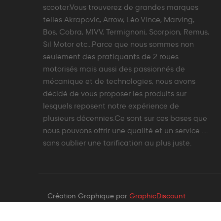
scooter.Vous trouverez de grandes marques
telles Akrapovic, Arrow, Léo Vince, Marving,
Bos, Cobra, MIVV, Termignoni, Scorpion, Remus,
Sil Motor etc...Parce que nous sommes non
seulement des pratiquants de 2 roues
motorisés mais aussi des passionnés de
mécanique et de technologies, nous avons
décidé de vous proposer les produits sur
lesquels reposent notre expérience de
plusieurs décennies.Ce sont sur ces bases que
nous pouvons offrir une qualité et un service ....
sans oublier une tarification au plus juste.
Création Graphique par
GraphicDiscount