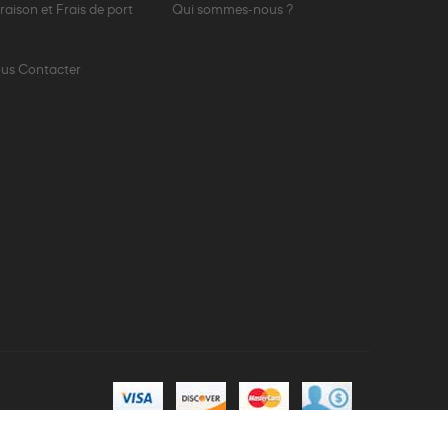
vraison et Frais de port
Qui sommes-nous ?
us Contacter