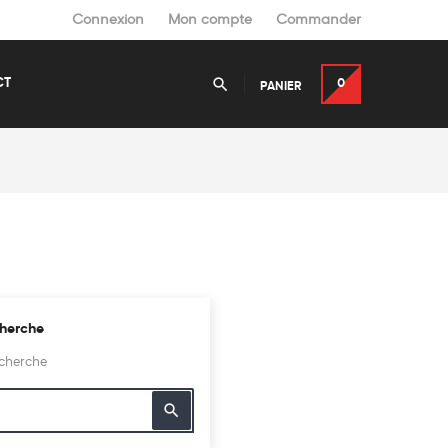
Connexion
Mon compte
Commander

CT
0
PANIER
cherche
echerche
