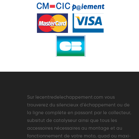
Sur lecentredelechappement.com vous
trouverez du silencieux d'échappement ou de
la ligne complète en passant par le collecteur,
subsitut de catalyseur ainsi que tous les
accessoires nécessaires au montage et au
fonctionnement de votre moto, quad ou maxi-